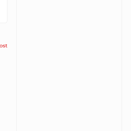
Cómo
ost
hacer
papas
gajo
sin
horno