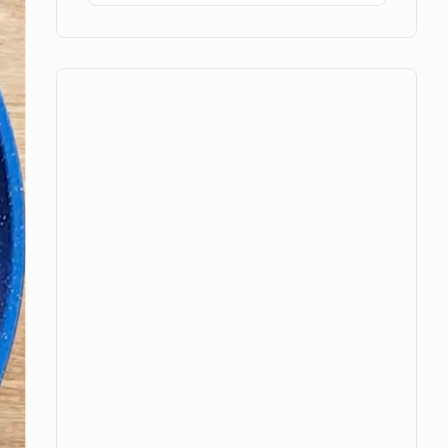
Area
for: