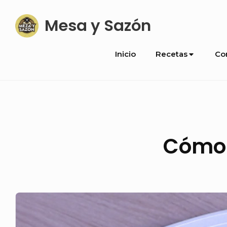
Skip
Mesa y Sazón
to
content
Site
Inicio
Recetas
Co
Navigation
Cómo 