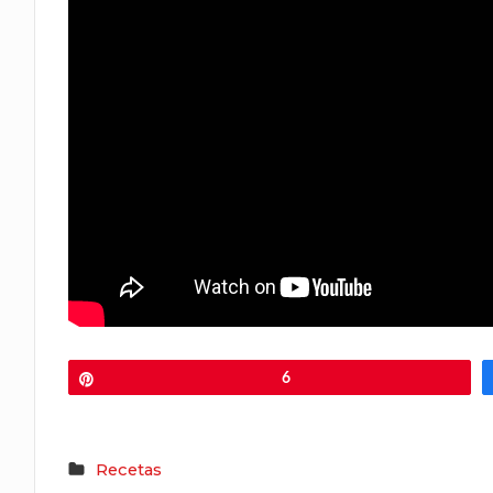
Pin
6
Recetas