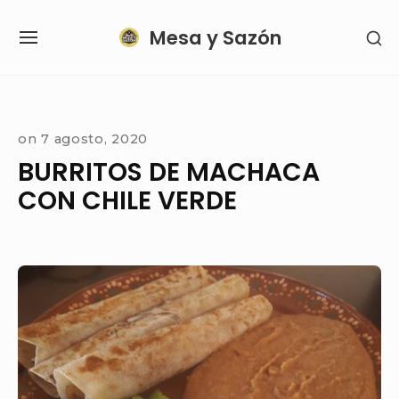
Skip
Mesa y Sazón
SH
to
SITE
SE
content
NAVIGATION
SI
Site Navigation
SUBMENU
on
7 agosto, 2020
BURRITOS DE MACHACA
CON CHILE VERDE