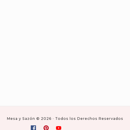
Mesa y Sazón © 2026 · Todos los Derechos Reservados
Social
Facebook
Pinterest
Youtube
Condiciones
Download
Mesa