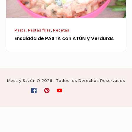
Pasta
,
Pastas frías
,
Recetas
Ensalada de PASTA con ATÚN y Verduras
Mesa y Sazón © 2026 · Todos los Derechos Reservados
Social
Facebook
Pinterest
Youtube
Condiciones
Download
Mesa
de
the
y
Navigation
servicio
purchased
sazón
products