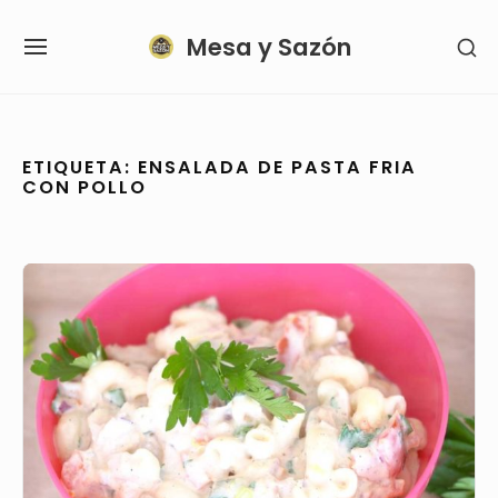
Skip
Mesa y Sazón
SH
to
SITE
SE
content
NAVIGATION
SI
Site Navigation
SUBMENU
ETIQUETA:
ENSALADA DE PASTA FRIA
CON POLLO
Ensalada
de
PASTA
con
ATÚN
y
Verduras