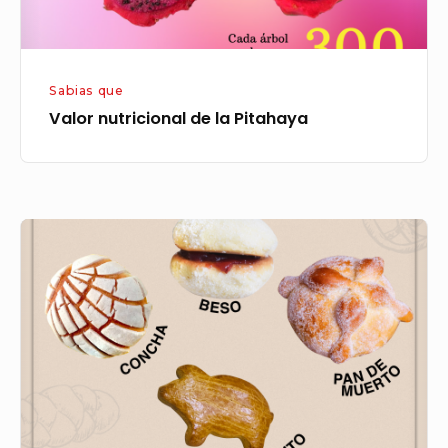
Sabias que
Valor nutricional de la Pitahaya
Panes
más
populares
de
México