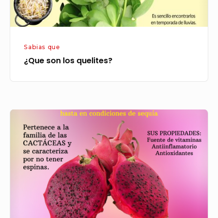
Sabias que
¿Que son los quelites?
Valor
nutricional
de
la
Pitahaya