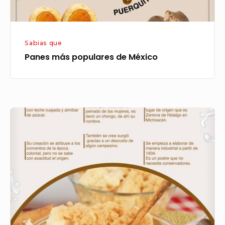
Sabias que
Panes más populares de México
Historia
de
los
Chongos
zamoranos